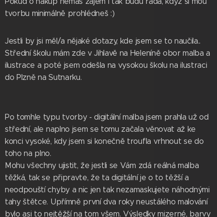
Pokud o nákup nemáš zájem i tak budu ráda, když si mou
tvorbu minimálně prohlédneš :)
Jestli by jsi měl/a nějaké dotazy, kde jsem se to naučila..
Střední školu mám zde v Jihlavě na Heleníně obor malba a
ilustrace a poté jsem odešla na vysokou školu na ilustraci
do Plzně na Sutnarku.
Po tomhle typu tvorby - digitální malba jsem prahla už od
střední, ale naplno jsem se tomu začala věnovat až ke
konci vysoké, kdy jsem si konečně troufla vrhnout se do
toho na plno.
Mohu všechny ujistit, že jestli se Vám zdá reálná malba
těžká, tak se připravte, že ta digitální je o to těžší a
neodpouští chyby a nic jen tak nezamaskujete náhodnými
tahy štětce. Upřímně první dva roky neustálého malování
bylo asi to nejtěžší na tom všem. Výsledky mizerné, barvy