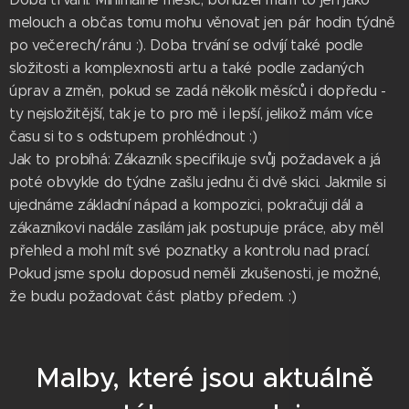
melouch a občas tomu mohu věnovat jen pár hodin týdně
po večerech/ránu :). Doba trvání se odvíjí také podle
složitosti a komplexnosti artu a také podle zadaných
úprav a změn, pokud se zadá několik měsíců i dopředu -
ty nejsložitější, tak je to pro mě i lepší, jelikož mám více
času si to s odstupem prohlédnout :)
Jak to probíhá: Zákazník specifikuje svůj požadavek a já
poté obvykle do týdne zašlu jednu či dvě skici. Jakmile si
ujednáme základní nápad a kompozici, pokračuji dál a
zákazníkovi nadále zasílám jak postupuje práce, aby měl
přehled a mohl mít své poznatky a kontrolu nad prací.
Pokud jsme spolu doposud neměli zkušenosti, je možné,
že budu požadovat část platby předem. :)
Malby, které jsou aktuálně