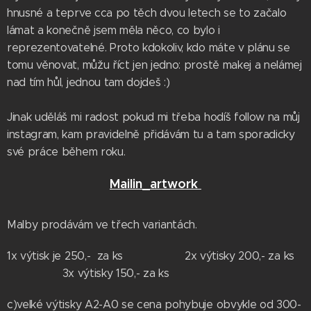
hnusné a teprve cca po těch dvou letech se to začalo
lámat a konečně jsem měla něco, co bylo i
reprezentovatelné. Proto kdokoliv, kdo máte v plánu se
tomu věnovat, můžu říct jen jedno: prostě makej a nelámej
nad tím hůl, jednou tam dojdeš :)
Jinak uděláš mi radost pokud mi třeba hodíš follow na můj
instagram, kam pravidelně přidávám tu a tam sporadicky
své práce během roku.
Mailin_artwork
Malby prodávám ve třech variantách.
1x výtisk je 250,- za ks 2x výtisky 200,- za ks
3x výtisky 150,- za ks
c)velké výtisky A2-A0 se cena pohybuje obvykle od 300-