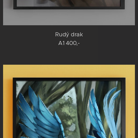
Rudý drak
A1 400,-