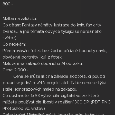
800,-
Malba na zakázku:
Co dělám: Fantasy náměty, ilustrace do knih, fan arty,
zvířata,... a jiné témata obvykle týkající se nereálného
světa :)
Co nedělám:
Přemalovávání fotek bez žádné přidané hodnoty navíc,
obyčejné portréty 1ku1 z fotek.
Malování na základě dodaného AI obrázku.
Cena: 2 000,-
Cena se může lišit na základě složitosti, či použití,
pokud se jedná o větší projekt atd.. Tahle cena se týká
spíše jednorázových maleb na zakázku.
Co dostanete: 1xA3 výtisk díla, digitální verze, které
můžete používat dle libosti v rozlišení 300 DPI (PDF, PNG,
Photoshop vč. vrstev)
Doba trvání: Minimálně měsíc, bohužel mám to jen jako