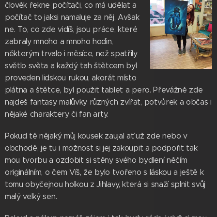
člověk řekne počítači, co má udělat a
počítač to jaksi namaluje za něj. Avšak
ne. To, co zde vidíš, jsou práce, které
zabraly mnoho a mnoho hodin,
některým trvalo i měsíce, než spatřily
světlo světa a každý tah štětcem byl
proveden lidskou rukou, akorát místo
plátna a štětce, byl použit tablet a pero. Převážně zde
najdeš fantasy malůvky různých zvířat, potvůrek a občas i
nějaké charaktery či fan arty.
Pokud tě nějaký můj kousek zaujal ať už zde nebo v
obchodě, je tu i možnost si jej zakoupit a podpořit tak
mou tvorbu a ozdobit si stěny svého bydlení něčím
originálním, o čem Víš, že bylo tvořeno s láskou a ještě k
tomu obyčejnou holkou z Jihlavy, která si snaží splnit svůj
malý velký sen.