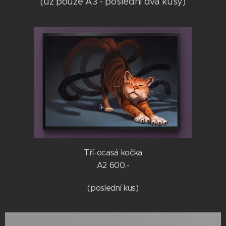
(už pouze A3 - poslední dva kusy)
Tří-ocasá kočka
A2 600,-
(poslední kus)