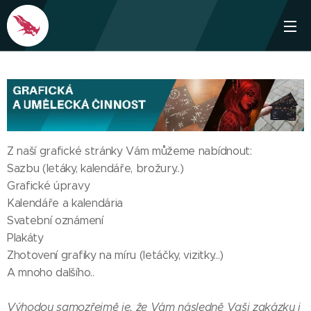
Z naší grafické stránky Vám můžeme nabídnout:
Sazbu (letáky, kalendáře, brožury..)
Grafické úpravy
Kalendáře a kalendária
Svatební oznámení
Plakáty
Zhotovení grafiky na míru (letáčky, vizitky...)
A mnoho dalšího..
Výhodou samozřejmě je, že Vám následně Vaši zakázku i